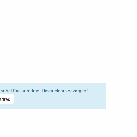
ar het Factuuradres. Liever elders bezorgen?
adres