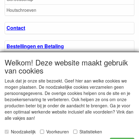
Houtschroeven
Contact
Bestellingen en Betaling
Welkom! Deze website maakt gebruik
Algemene voorwaarden
van cookies
Leuk dat je onze site bezoekt. Geef hier aan welke cookies we
Over ons.
mogen plaatsen. De noodzakelijke cookies verzamelen geen
persoonsgegevens. De overige cookies helpen ons de site en je
bezoekerservaring te verbeteren. Ook helpen ze ons om onze
Privacyverklaring
producten beter bij je onder de aandacht te brengen. Ga je voor
een optimaal werkende website inclusief alle voordelen? Vink dan
alle vakjes aan!
Microschroeven.nl
Chamber of Commerce
Noodzakelijk
Voorkeuren
Statistieken
/ Kvk nr. 08205825
VAT / BTW nr.