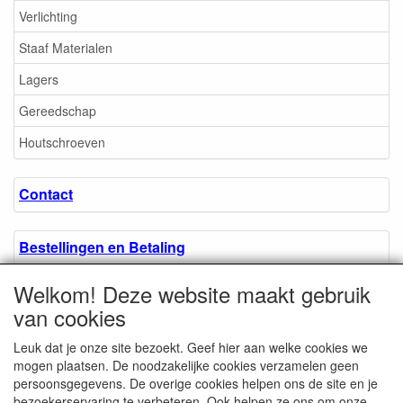
Verlichting
Staaf Materialen
Lagers
Gereedschap
Houtschroeven
Contact
Bestellingen en Betaling
Welkom! Deze website maakt gebruik
Algemene voorwaarden
van cookies
Leuk dat je onze site bezoekt. Geef hier aan welke cookies we
Over ons.
mogen plaatsen. De noodzakelijke cookies verzamelen geen
persoonsgegevens. De overige cookies helpen ons de site en je
bezoekerservaring te verbeteren. Ook helpen ze ons om onze