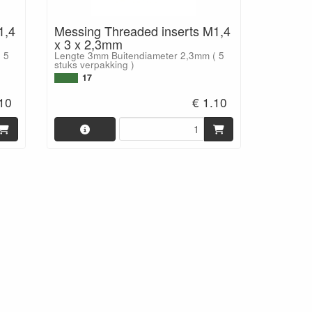
1,4
Messing Threaded inserts M1,4
x 3 x 2,3mm
 5
Lengte 3mm Buitendiameter 2,3mm ( 5
stuks verpakking )
17
.10
€ 1.10