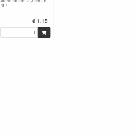
itendiameter 2,3mm ( 5
ng )
€ 1.15