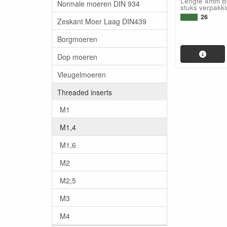
Lengte 4mm Bu
Normale moeren DIN 934
stuks verpakki
26
Zeskant Moer Laag DIN439
Borgmoeren
Dop moeren
Vleugelmoeren
Threaded inserts
M1
M1,4
M1,6
M2
M2,5
M3
M4