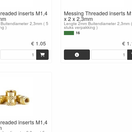
readed inserts M1,4
Messing Threaded inserts M
3mm
x 2 x 2,3mm
Buitendiameter 2,3mm ( 5
Lengte 2mm Buitendiameter 2,3mm (
ng )
stuks verpakking )
16
€ 1.05
€ 1
readed inserts M1,4
m