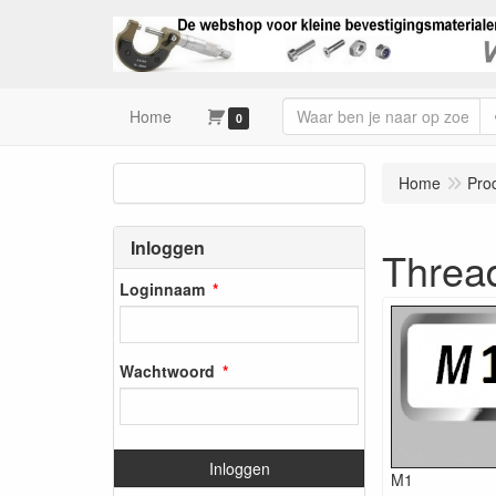
Home
0
Home
Pro
Inloggen
Thread
Loginnaam
Wachtwoord
Inloggen
M1