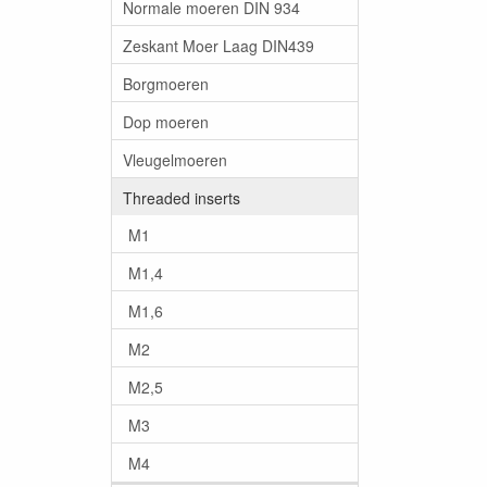
Normale moeren DIN 934
Zeskant Moer Laag DIN439
Borgmoeren
Dop moeren
Vleugelmoeren
Threaded inserts
M1
M1,4
M1,6
M2
M2,5
M3
M4