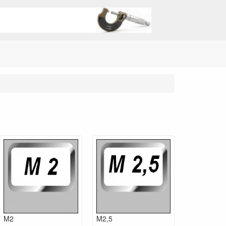
M2
M2,5