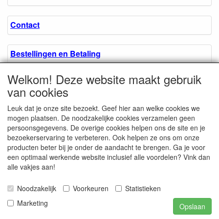
Contact
Bestellingen en Betaling
Welkom! Deze website maakt gebruik
Algemene voorwaarden
van cookies
Leuk dat je onze site bezoekt. Geef hier aan welke cookies we
Over ons.
mogen plaatsen. De noodzakelijke cookies verzamelen geen
persoonsgegevens. De overige cookies helpen ons de site en je
bezoekerservaring te verbeteren. Ook helpen ze ons om onze
Privacyverklaring
producten beter bij je onder de aandacht te brengen. Ga je voor
een optimaal werkende website inclusief alle voordelen? Vink dan
alle vakjes aan!
Microschroeven.nl
Chamber of Commerce
Noodzakelijk
Voorkeuren
Statistieken
/ Kvk nr. 08205825
VAT / BTW nr.
Marketing
Opslaan
NL001662495B62