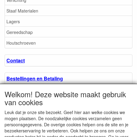
Staaf Materialen
Lagers
Gereedschap
Houtschroeven
Contact
Bestellingen en Betaling
Welkom! Deze website maakt gebruik
Algemene voorwaarden
van cookies
Leuk dat je onze site bezoekt. Geef hier aan welke cookies we
Over ons.
mogen plaatsen. De noodzakelijke cookies verzamelen geen
persoonsgegevens. De overige cookies helpen ons de site en je
bezoekerservaring te verbeteren. Ook helpen ze ons om onze
Privacyverklaring
producten beter bij je onder de aandacht te brengen. Ga je voor