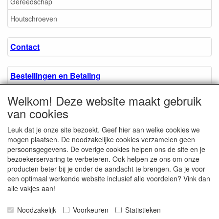
Gereedschap
Houtschroeven
Contact
Bestellingen en Betaling
Welkom! Deze website maakt gebruik
Algemene voorwaarden
van cookies
Leuk dat je onze site bezoekt. Geef hier aan welke cookies we
Over ons.
mogen plaatsen. De noodzakelijke cookies verzamelen geen
persoonsgegevens. De overige cookies helpen ons de site en je
bezoekerservaring te verbeteren. Ook helpen ze ons om onze
Privacyverklaring
producten beter bij je onder de aandacht te brengen. Ga je voor
een optimaal werkende website inclusief alle voordelen? Vink dan
alle vakjes aan!
Microschroeven.nl
Chamber of Commerce
Noodzakelijk
Voorkeuren
Statistieken