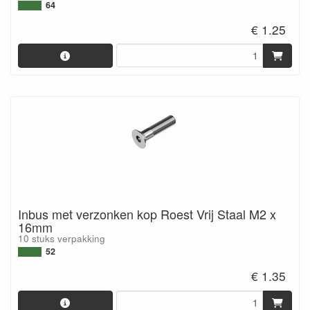
64
€ 1.25
Inbus met verzonken kop Roest Vrij Staal M2 x
16mm
10 stuks verpakking
52
€ 1.35