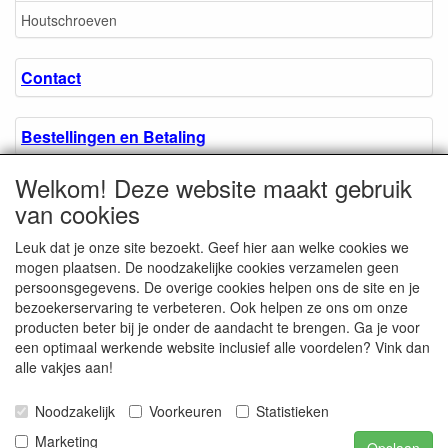
Houtschroeven
Contact
Bestellingen en Betaling
Welkom! Deze website maakt gebruik
Algemene voorwaarden
van cookies
Leuk dat je onze site bezoekt. Geef hier aan welke cookies we
Over ons.
mogen plaatsen. De noodzakelijke cookies verzamelen geen
persoonsgegevens. De overige cookies helpen ons de site en je
bezoekerservaring te verbeteren. Ook helpen ze ons om onze
Privacyverklaring
producten beter bij je onder de aandacht te brengen. Ga je voor
een optimaal werkende website inclusief alle voordelen? Vink dan
alle vakjes aan!
Microschroeven.nl
Chamber of Commerce
Noodzakelijk
Voorkeuren
Statistieken
/ Kvk nr. 08205825
VAT / BTW nr.
Marketing