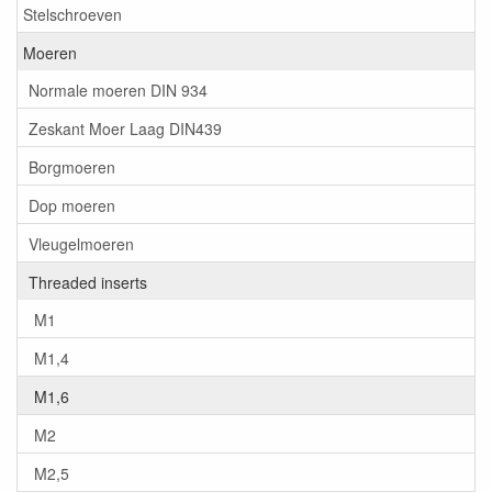
Stelschroeven
Moeren
Normale moeren DIN 934
Zeskant Moer Laag DIN439
Borgmoeren
Dop moeren
Vleugelmoeren
Threaded inserts
M1
M1,4
M1,6
M2
M2,5