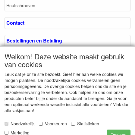
Houtschroeven
Contact
Bestellingen en Betaling
Welkom! Deze website maakt gebruik
Algemene voorwaarden
van cookies
Leuk dat je onze site bezoekt. Geef hier aan welke cookies we
Over ons.
mogen plaatsen. De noodzakelijke cookies verzamelen geen
persoonsgegevens. De overige cookies helpen ons de site en je
bezoekerservaring te verbeteren. Ook helpen ze ons om onze
Privacyverklaring
producten beter bij je onder de aandacht te brengen. Ga je voor
een optimaal werkende website inclusief alle voordelen? Vink dan
alle vakjes aan!
Microschroeven.nl
Chamber of Commerce
Noodzakelijk
Voorkeuren
Statistieken
/ Kvk nr. 08205825
VAT / BTW nr.
Marketing
Opslaan