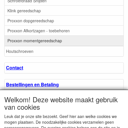
Schroefdraad Snijden
Klink gereedschap
Proxxon dopgereedschap
Proxxon Afkortzagen - toebehoren
Proxxon momentgereedschap
Houtschroeven
Contact
Bestellingen en Betaling
Welkom! Deze website maakt gebruik
Algemene voorwaarden
van cookies
Leuk dat je onze site bezoekt. Geef hier aan welke cookies we
Over ons.
mogen plaatsen. De noodzakelijke cookies verzamelen geen
persoonsgegevens. De overige cookies helpen ons de site en je