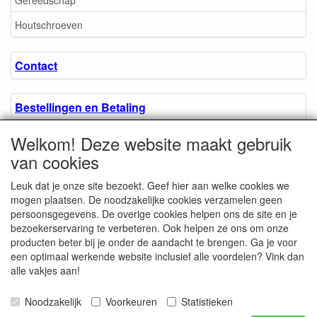
Houtschroeven
Contact
Bestellingen en Betaling
Welkom! Deze website maakt gebruik
Algemene voorwaarden
van cookies
Leuk dat je onze site bezoekt. Geef hier aan welke cookies we
Over ons.
mogen plaatsen. De noodzakelijke cookies verzamelen geen
persoonsgegevens. De overige cookies helpen ons de site en je
bezoekerservaring te verbeteren. Ook helpen ze ons om onze
Privacyverklaring
producten beter bij je onder de aandacht te brengen. Ga je voor
een optimaal werkende website inclusief alle voordelen? Vink dan
alle vakjes aan!
Microschroeven.nl
Chamber of Commerce
Noodzakelijk
Voorkeuren
Statistieken
/ Kvk nr. 08205825
VAT / BTW nr.