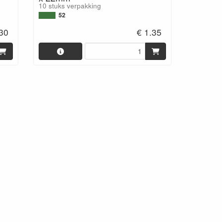
10 stuks verpakking
52
.30
€ 1.35