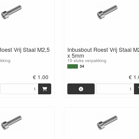
oest Vrij Staal M2,5
Inbusbout Roest Vrij Staal M
x 5mm
akking
10 stuks verpakking
34
€ 1.00
€ 1