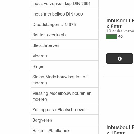
Inbus verzonken kop DIN 7991
Inbus met bolkop DIN7380
Inbusbout R
Draadstangen DIN 975
x 8mm
10 stuks verp
Bouten (zes kant)
45
Stelschroeven
Moeren
Ringen
Stalen Modelbouw bouten en
moeren
Messing Modelbouw bouten en
moeren
Zelftappers / Plaatschroeven
Borgveren
Inbusbout R
Haken - Staalkabels
x 16mm