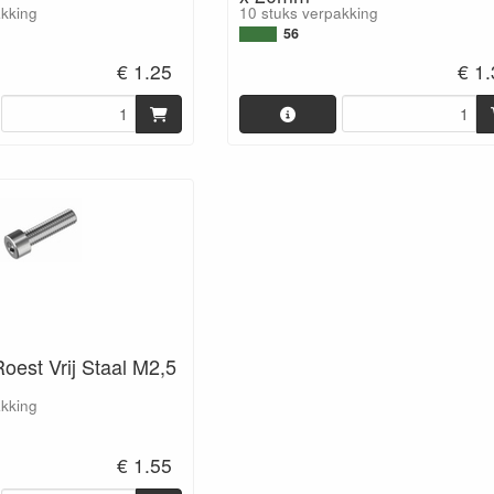
akking
10 stuks verpakking
56
€ 1.25
€ 1
oest Vrij Staal M2,5
akking
€ 1.55