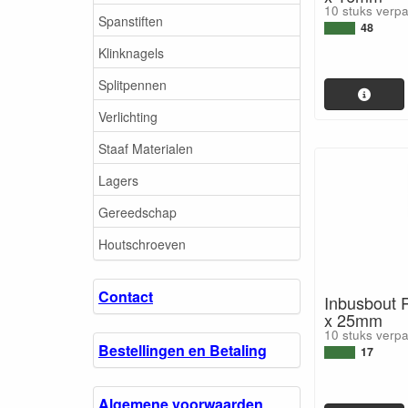
10 stuks verp
Spanstiften
48
Klinknagels
Splitpennen
Verlichting
Staaf Materialen
Lagers
Gereedschap
Houtschroeven
Contact
Inbusbout R
x 25mm
10 stuks verp
Bestellingen en Betaling
17
Algemene voorwaarden