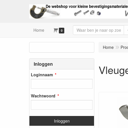
Home
0
Home
Pro
Inloggen
Vleug
Loginnaam
Wachtwoord
Inloggen