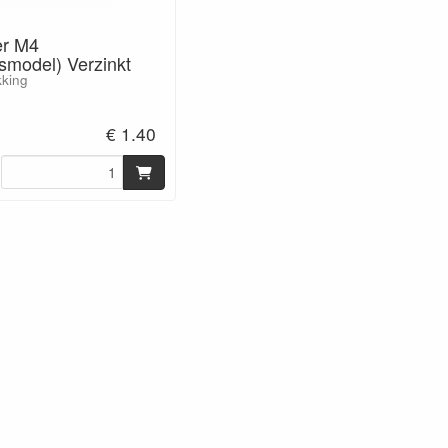
er M4
smodel) Verzinkt
kking
€ 1.40