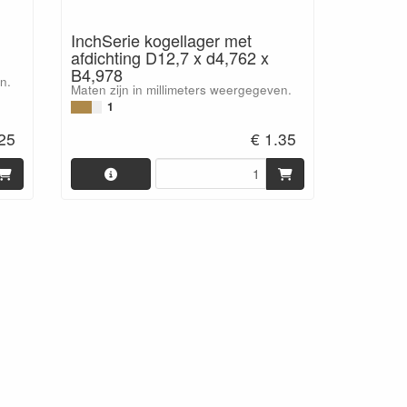
InchSerie kogellager met
afdichting D12,7 x d4,762 x
B4,978
n.
Maten zijn in millimeters weergegeven.
1
.25
€ 1.35