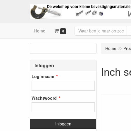
Home
0
Home
Pro
Inloggen
Inch s
Loginnaam
Wachtwoord
Inloggen