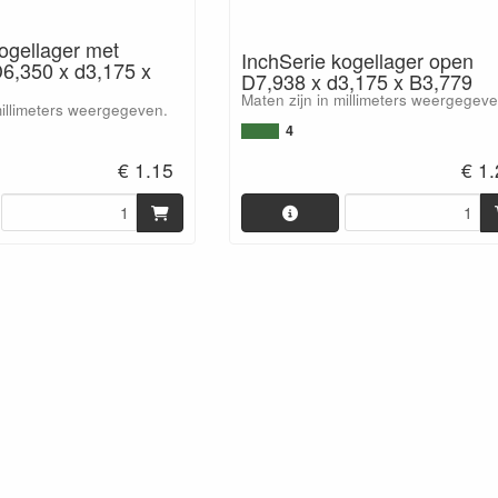
ogellager met
InchSerie kogellager open
D6,350 x d3,175 x
D7,938 x d3,175 x B3,779
Maten zijn in millimeters weergegeve
millimeters weergegeven.
4
€ 1.15
€ 1