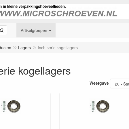
Zoeken
Artikelgroepen
ducten
Lagers
Inch serie kogellagers
erie kogellagers
Weergave