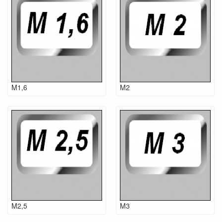
M1,6
M2
M2,5
M3