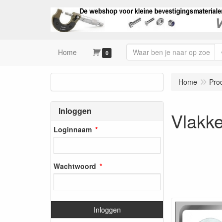
Home
0
Home
Pro
Inloggen
Vlakk
Loginnaam
Wachtwoord
Inloggen