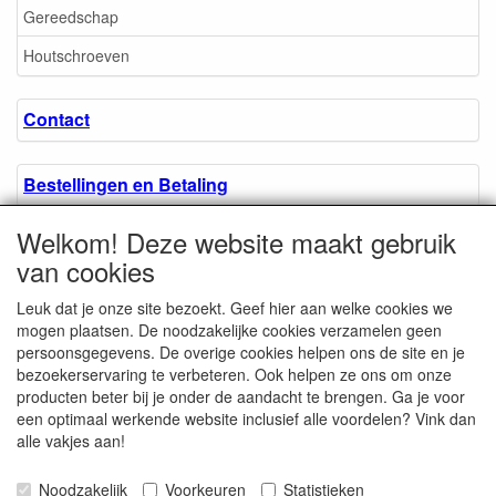
Gereedschap
Houtschroeven
Contact
Bestellingen en Betaling
Welkom! Deze website maakt gebruik
Algemene voorwaarden
van cookies
Leuk dat je onze site bezoekt. Geef hier aan welke cookies we
Over ons.
mogen plaatsen. De noodzakelijke cookies verzamelen geen
persoonsgegevens. De overige cookies helpen ons de site en je
bezoekerservaring te verbeteren. Ook helpen ze ons om onze
Privacyverklaring
producten beter bij je onder de aandacht te brengen. Ga je voor
een optimaal werkende website inclusief alle voordelen? Vink dan
alle vakjes aan!
Microschroeven.nl
Chamber of Commerce
Noodzakelijk
Voorkeuren
Statistieken