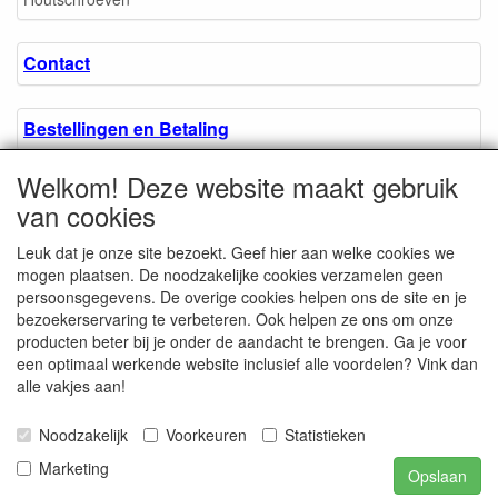
Contact
Bestellingen en Betaling
Welkom! Deze website maakt gebruik
Algemene voorwaarden
van cookies
Leuk dat je onze site bezoekt. Geef hier aan welke cookies we
Over ons.
mogen plaatsen. De noodzakelijke cookies verzamelen geen
persoonsgegevens. De overige cookies helpen ons de site en je
bezoekerservaring te verbeteren. Ook helpen ze ons om onze
Privacyverklaring
producten beter bij je onder de aandacht te brengen. Ga je voor
een optimaal werkende website inclusief alle voordelen? Vink dan
alle vakjes aan!
Microschroeven.nl
Chamber of Commerce
Noodzakelijk
Voorkeuren
Statistieken
/ Kvk nr. 08205825
VAT / BTW nr.
Marketing
Opslaan
NL001662495B62