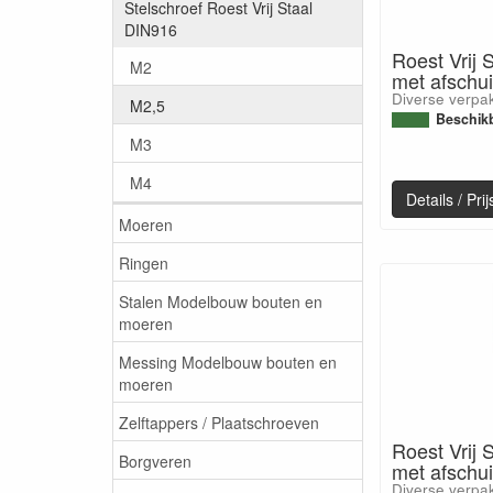
Stelschroef Roest Vrij Staal
DIN916
Roest Vrij 
M2
met afschu
Diverse verpa
M2,5
Beschik
M3
M4
Details / Pr
Moeren
Ringen
Stalen Modelbouw bouten en
moeren
Messing Modelbouw bouten en
moeren
Zelftappers / Plaatschroeven
Roest Vrij 
Borgveren
met afschu
Diverse verpa