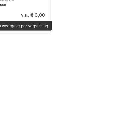
baar
v.a. € 3,00
ijs weergave per verpakking