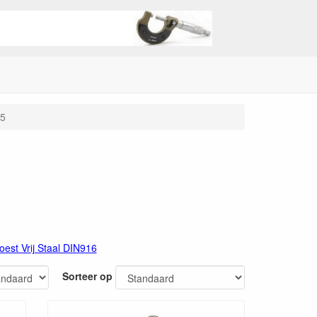
5
oest Vrij Staal DIN916
Sorteer op