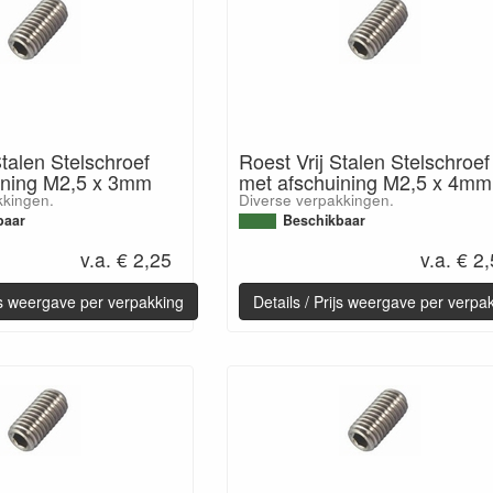
Stalen Stelschroef
Roest Vrij Stalen Stelschroef
ining M2,5 x 3mm
met afschuining M2,5 x 4mm
kkingen.
Diverse verpakkingen.
baar
Beschikbaar
v.a. € 2,25
v.a. € 2
ijs weergave per verpakking
Details / Prijs weergave per verpa