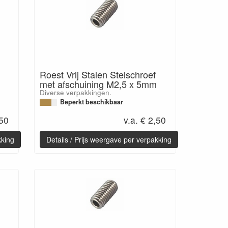
Roest Vrij Stalen Stelschroef
met afschuining M2,5 x 5mm
Diverse verpakkingen.
Beperkt beschikbaar
,50
v.a. € 2,50
kking
Details / Prijs weergave per verpakking