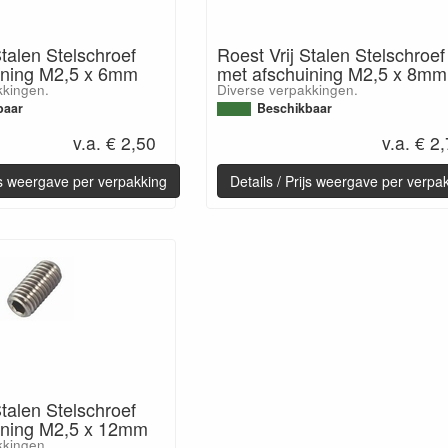
Stalen Stelschroef
Roest Vrij Stalen Stelschroef
ining M2,5 x 6mm
met afschuining M2,5 x 8mm
kkingen.
Diverse verpakkingen.
baar
Beschikbaar
v.a. € 2,50
v.a. € 2
ijs weergave per verpakking
Details / Prijs weergave per verpa
Stalen Stelschroef
ining M2,5 x 12mm
kkingen.