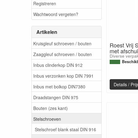
Registreren
Wachtwoord vergeten?
Artikelen
Kruisgleuf schroeven / bouten
Roest Vrij 
met afschu
Zaaggleuf schroeven / bouten
Diverse verpa
Beschik
Inbus clinderkop DIN 912
Inbus verzonken kop DIN 7991
Details / Pr
Inbus met bolkop DIN7380
Draadstangen DIN 975
Bouten (zes kant)
Stelschroeven
Stelschroef blank staal DIN 916