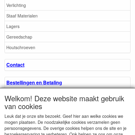
Verlichting
Staaf Materialen
Lagers
Gereedschap
Houtschroeven
Contact
Bestellingen en Betaling
Welkom! Deze website maakt gebruik
Algemene voorwaarden
van cookies
Leuk dat je onze site bezoekt. Geef hier aan welke cookies we
Over ons.
mogen plaatsen. De noodzakelijke cookies verzamelen geen
persoonsgegevens. De overige cookies helpen ons de site en je
bezoekerservaring te verbeteren. Ook helpen ze ons om onze